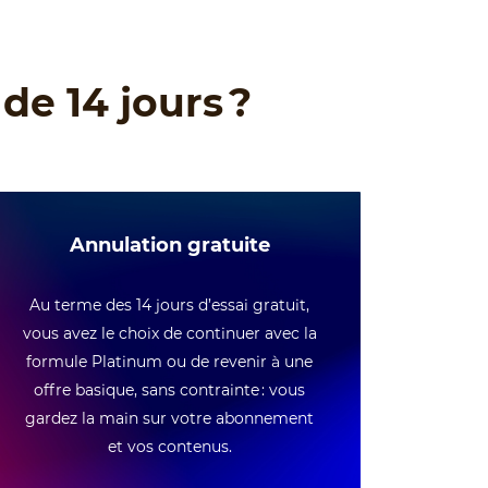
de 14 jours ?
Annulation gratuite
Au terme des 14 jours d’essai gratuit,
vous avez le choix de continuer avec la
formule Platinum ou de revenir à une
offre basique, sans contrainte : vous
gardez la main sur votre abonnement
et vos contenus.