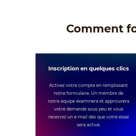
Comment fonc
Inscription en quelques clics
Activez votre compte en remplissant
notre formulaire.
Un membre de
notre équipe examinera et approuvera
votre demande sous peu et vous
recevrez un e-mail dès que votre essai
sera activé.