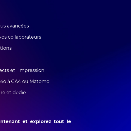
plus avancées
os collaborateurs
ations
ects et l'impression
méo à GA4 ou Matomo
ire et dédié
tenant et explorez tout le